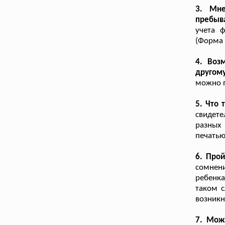
3. Мне
пребыва
учета 
(Форма 
4. Воз
другому
можно п
5. Что
свидет
разных
печатью
6. Про
сомнени
ребенка
таком с
возникн
7. Мож