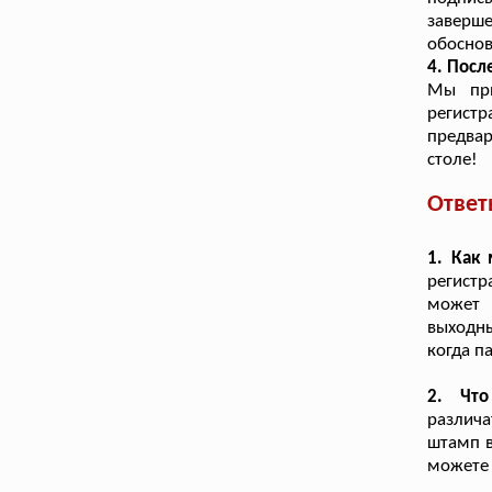
заверш
обоснов
4. Посл
Мы при
регист
предвар
столе!
Ответ
1. Как
регистр
может 
выходны
когда п
2. Что
различа
штамп в
можете 