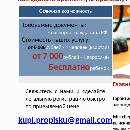
Отличная возможность
Требуемые документы:
- паспорта гражданина РФ;
Стоимость наших услугу:
от 8 000
рублей - 1 человек (квартал)
от 7 000
рублей - 1 взрослый
Бесплатно
ребенок
Главн
Свяжитесь с нами и сделайте
легальную регистрацию быстро
Гарант
законод
по приемлемой цене.
Мы сбе
kupi.propisku@gmail.com
выискив
так же 