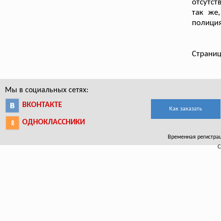
отсутст
так же
полиция
Страниц
Мы в социальных сетях:
ВКОНТАКТЕ
Как заказать
ОДНОКЛАССНИКИ
Временная регистраци
С