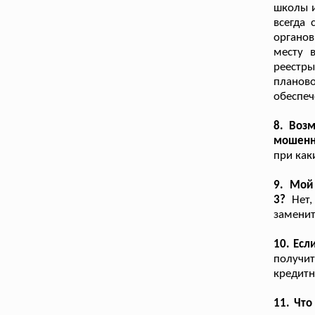
школы и
всегда 
органов
месту 
реестры
планов
обеспеч
8. Воз
мошенн
при как
9. Мой
3?
Нет,
заменит
10. Есл
получит
кредит
11. Что