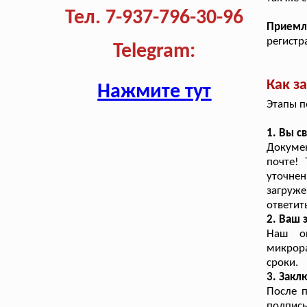
Тел. 7-937-796-30-96
Приемл
регистр
Telegram:
Как з
Нажмите тут
Этапы п
1. Вы с
Докуме
почте! 
уточне
загруже
ответит
2. Ваш 
Наш о
микрор
сроки.
3. Зак
После 
подписы